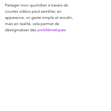
Partager mon quotidien à travers de
courtes vidéos peut sembler, en
apparence, un geste simple et anodin,
mais en réalité, cela permet de
déstigmatiser des
problématiques
sociétales bien plus profondes
.
S'afficher à visage découvert et
assumer ouvertement un trouble ainsi
qu'un quotidien rythmé par des
hospitalisations est un acte bien plus
fort et courageux qu'il n'y paraît, qui
détabouise sans honte les
problématiques liées au trouble
psychique.
Les réseaux sociaux permettent de
fédérer
une communauté de
personnes autour de problématiques
communes, de
déconstruire les