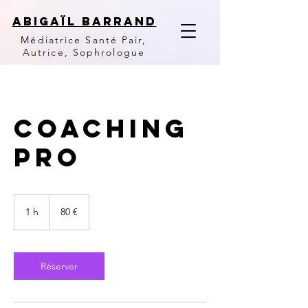
ABIGAïl Barrand
Médiatrice Santé Pair,
Autrice, Sophrologue
Coaching
pro
80
euros
1 h
1
80 €
Réserver